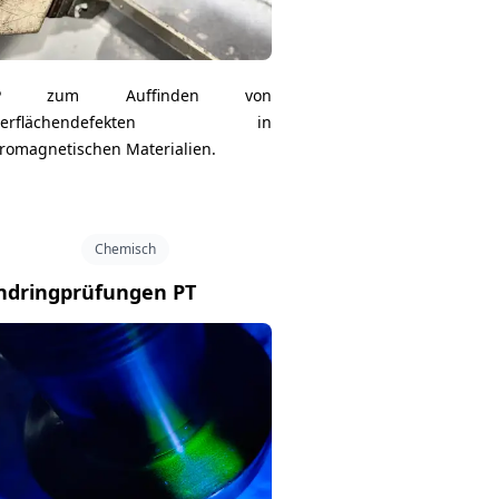
P zum Auffinden von
berflächendefekten in
rromagnetischen Materialien.
Chemisch
ndringprüfungen PT