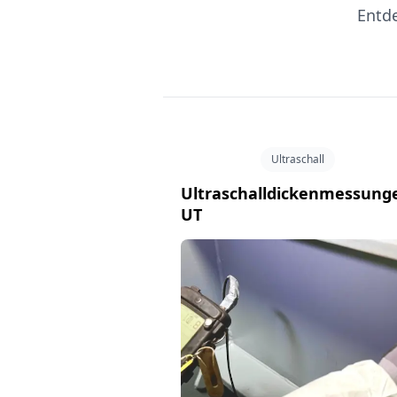
Entde
Ultraschall
Ultraschalldickenmessung
UT