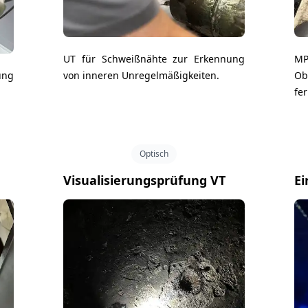
UT für Schweißnähte zur Erkennung
M
ung
von inneren Unregelmäßigkeiten.
O
fe
Optisch
Visualisierungsprüfung VT
Ei